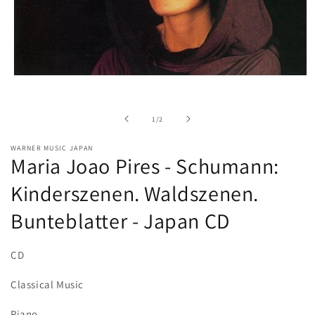
Open
media
1
in
of
1
/
2
modal
WARNER MUSIC JAPAN
Maria Joao Pires - Schumann:
Kinderszenen. Waldszenen.
Bunteblatter - Japan CD
CD
Classical Music
Piano