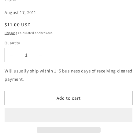
August 17, 2011
Regular
$11.00 USD
price
Shipping
calculated at checkout.
Quantity
Decrease
Increase
quantity
quantity
for
for
Will usually ship within 1~5 business days of receiving cleared
Maria
Maria
payment.
Joao
Joao
Pires
Pires
-
-
Add to cart
Schumann:
Schumann:
Kinderszenen.
Kinderszenen.
Waldszenen.
Waldszenen.
Bunteblatter
Bunteblatter
-
-
Japan
Japan