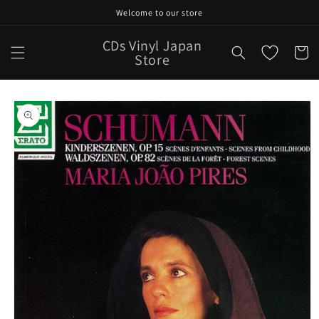
Skip to
Welcome to our store
content
CDs Vinyl Japan
Cart
Store
Skip to
product
information